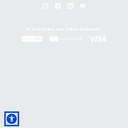
Η ΠΛΗΡΩΜΗ ΣΑΣ ΕΙΝΑΙ ΑΣΦΑΛΗΣ
ΑΡ. ΓΕΜΗ:
000710301000 -
EΠΩΝΥΜΙΑ:
PISCINES IDEALES AE
Συνταγματάρχου Δαβάκη 18, Πεύκη 151 21
Πολιτική Απορρήτου
Όροι χρήσης
Πολιτική επιστροφών
all rights reserved © 2026 | ideales group | created by
freshdesign