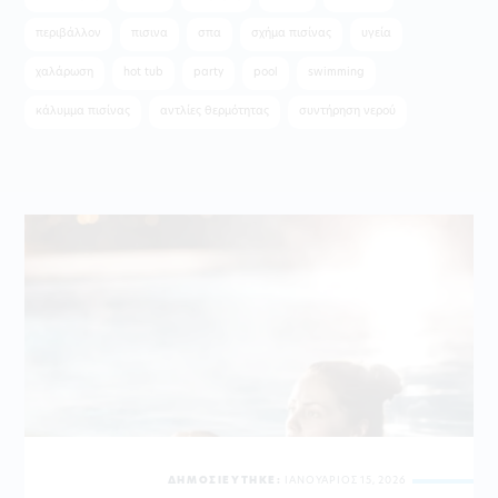
περιβάλλον
πισινα
σπα
σχήμα πισίνας
υγεία
χαλάρωση
hot tub
party
pool
swimming
κάλυμμα πισίνας
αντλίες θερμότητας
συντήρηση νερού
ΔΗΜΟΣΙΕΥΤΗΚΕ:
ΙΑΝΟΥΑΡΙΟΣ 15, 2026