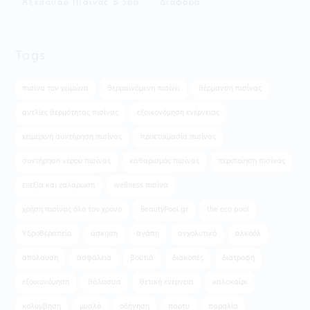
Aξεσουάρ Πισίνας & Spa
Διάφορα
Tags
πισίνα τον χειμώνα
θερμαινόμενη πισίνα
θέρμανση πισίνας
αντλίες θερμότητας πισίνας
εξοικονόμηση ενέργειας
χειμερινή συντήρηση πισίνας
προετοιμασία πισίνας
συντήρηση νερού πισίνας
καθαρισμός πισίνας
περιποίηση πισίνας
ευεξία και χαλάρωση
wellness πισίνα
χρήση πισίνας όλο τον χρόνο
BeautyPool.gr
the eco pool
Υδροθεραπεία
άσκηση
αγάπη
αγχολυτικό
αλκοόλ
απόλαυση
ασφάλεια
βουτιά
διακοπές
διατροφή
εξοικονόμηση
θάλασσα
θετική ενέργεια
καλοκαίρι
κολύμβηση
μυαλό
οδήγηση
πάρτυ
παραλία