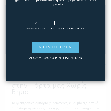
χρηστών για τη βελτιστοποίηση των παρεχόμενων από εμάς
υπηρεσιών.
ΑΠΑΡΑΙΤΗΤΑ
ΣΤΑΤΙΣΤΙΚΑ
ΔΙΑΦΗΜΙΣΗ
ΑΠΟΔΟΧΗ ΟΛΩΝ
ΑΠΟΔΟΧΗ ΜΟΝΟ ΤΩΝ ΕΠΙΛΕΓΜΕΝΩΝ
ΔΗΜΟΣΙΕΥΤΗΚΕ:
ΜΑΪΟΣ 05, 2018
Όλα τα Καλά του Κόσμου
στην Πόρτα μας Χωρίς
Βήμα
Το ηλεκτρονικό εμπόριο (e-commerce) είναι μία εξαιρετικά
διαδεδομένη μέθοδος παροχής προϊόντων και υπηρεσιών