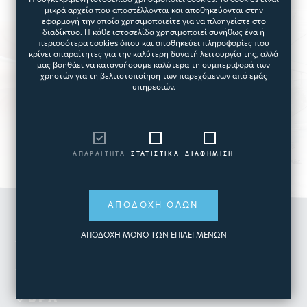
Η συγκεκριμένη ιστοσελίδα χρησιμοποιεί cookies. Τα cookies είναι
ολοκληρωμένα έργα άψογης και
μικρά αρχεία που αποστέλλονται και αποθηκεύονται στην
εφαρμογή την οποία χρησιμοποιείτε για να πλοηγείστε στο
διαχρονικής ποιότητας και
διαδίκτυο. Η κάθε ιστοσελίδα χρησιμοποιεί συνήθως ένα ή
περισσότερα cookies όπου και αποθηκεύει πληροφορίες που
αισθητικής που κάνουν
κρίνει απαραίτητες για την καλύτερη δυνατή λειτουργία της, αλλά
μας βοηθάει να κατανοήσουμε καλύτερα τη συμπεριφορά των
πραγματικότητα την πισίνα που
χρηστών για τη βελτιστοποίηση των παρεχόμενων από εμάς
έχετε ονειρευτεί!
υπηρεσιών.
ΑΠΑΡΑΙΤΗΤΑ
ΣΤΑΤΙΣΤΙΚΑ
ΔΙΑΦΗΜΙΣΗ
ΑΠΟΔΟΧΗ ΟΛΩΝ
ΑΠΟΔΟΧΗ ΜΟΝΟ ΤΩΝ ΕΠΙΛΕΓΜΕΝΩΝ
ΟΜΙΛΟΣ
ΠΙΣΙΝΑ
SPA