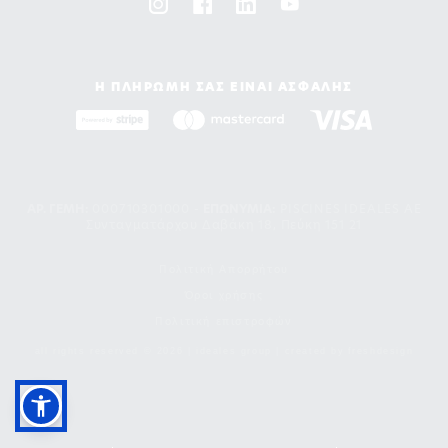
Η ΠΛΗΡΩΜΗ ΣΑΣ ΕΙΝΑΙ ΑΣΦΑΛΗΣ
ΑΡ. ΓΕΜΗ:
000710301000 -
EΠΩΝΥΜΙΑ:
PISCINES IDEALES AE
Συνταγματάρχου Δαβάκη 18, Πεύκη 151 21
Πολιτική Απορρήτου
Όροι χρήσης
Πολιτική επιστροφών
all rights reserved © 2026 | ideales group | created by
freshdesign