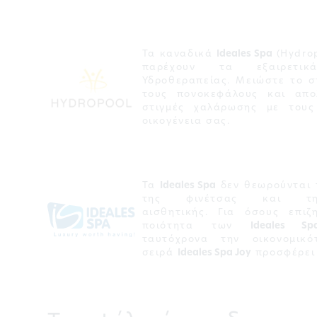
Τα καναδικά
Ideales Spa
(Hydrop
παρέχουν τα εξαιρετι
Υδροθεραπείας. Μειώστε το στ
τους πονοκεφάλους και απο
στιγμές χαλάρωσης με τους
οικογένεια σας.
Τα
Ideales Spa
δεν θεωρούνται 
της φινέτσας και της
αισθητικής. Για όσους επι
ποιότητα των
Ideales Sp
ταυτόχρονα την οικονομικό
σειρά
Ideales Spa Joy
προσφέρει 