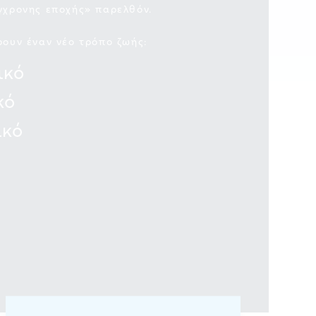
γχρονης εποχής» παρελθόν.
ρουν έναν νέο τρόπο ζωής:
ικό
κό
ικό