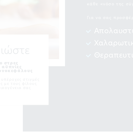
κάθε «νόσο της σύ
Για να σας προσφέ
Απολαυστ
Χαλαρωτι
ιώστε
Θεραπευτ
ο στρες
ς αϋπνίες
πονοκεφάλους
 υπέροχες στιγμές
ς με τους φίλους
οικογένεια σας