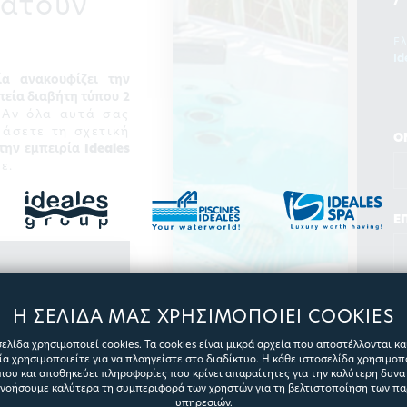
ματούν
Ε
Id
ία ανακουφίζει την
πεία διαβήτη τύπου 2
Αν όλα αυτά σας
βάσετε τη σχετική
Ο
 την εμπειρία
Ideales
ε.
Ε
E
Η ΣΕΛΙΔΑ ΜΑΣ ΧΡΗΣΙΜΟΠΟΙΕΙ COOKIES
ελίδα χρησιμοποιεί cookies. Τα cookies είναι μικρά αρχεία που αποστέλλονται κ
ς
α χρησιμοποιείτε για να πλοηγείστε στο διαδίκτυο. Η κάθε ιστοσελίδα χρησιμοπ
που και αποθηκεύει πληροφορίες που κρίνει απαραίτητες για την καλύτερη δυνατ
Τ
ανοήσουμε καλύτερα τη συμπεριφορά των χρηστών για τη βελτιστοποίηση των π
υπηρεσιών.