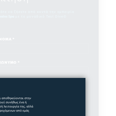
λάτε να ζήσετε από κοντά την εμπειρία
eales Spa
με το μοναδικό Test Dive©
ΝΟΜΑ *
ΠΩΝΥΜΟ *
MAIL *
αι αποθηκεύονται στην
οιεί συνήθως ένα ή
ή λειτουργία της, αλλά
ΗΛΕΦΩΝΟ *
αρεχόμενων από εμάς