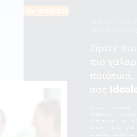
Τα Οφέλη του 
Υδροθεραπεία
Ζήστε πιο
πιο χαλαρ
ποιοτικά,
σας
Ideal
Άγχος, κούραση, 
ξέφρενοι ρυθμ
καταπονούν το σ
ανάγκη σας για 
ακριβώς, έρχοντα