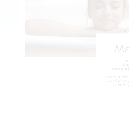
Με
τ
τι
τους 
Απολαύστε
χαλάρωση
& την 