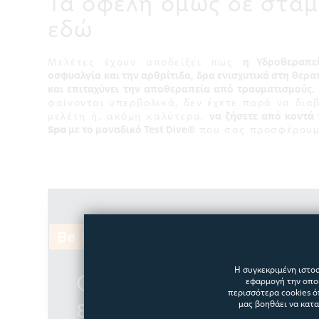
Τα οφέλη όμως δε στα
εδώ
Μελέτες έχουν αποδείξει πως
η Υδροθεραπε
οσφυαλγία και την αρθρίτιδα, δρα ενισχυτικά στη θερα
και επιταχύνει την αποθεραπεία από τραυματισμούς.
φαίνονται υπερβολικά, δεν έχετε παρά να δια
μελέτη ή, ακόμη καλύτερα,
να ζήσετε από κοντά
Spa
με το μοναδικό Test Dive®
που σας προσφέρουμ
Η συγκεκριμένη ιστοσ
Φόρμα εκδήλωση
εφαρμογή την οποί
περισσότερα cookies ό
ενδιαφέροντος
μας βοηθάει να κατ