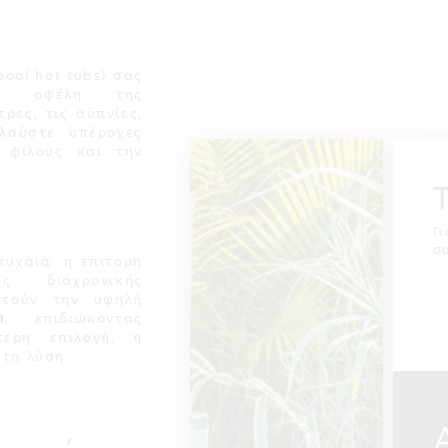
ool hot tubs) σας
κά οφέλη της
ρες, τις αϋπνίες,
λαύστε υπέροχες
 φίλους και την
Γι
σ
τυχαία η επιτομή
 διαχρονικής
ζητούν την υψηλή
a
, επιδιώκοντας
τερη επιλογή, η
τη λύση.