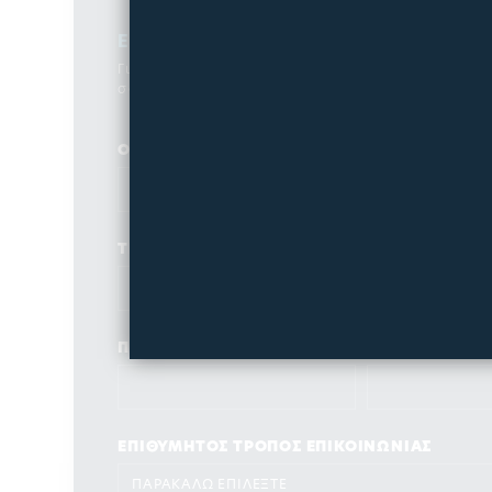
Ενδιαφέρομαι για SPA
Για να μπορέσουμε να καταλάβουμε καλύτερ
σας παρακαλώ συμπληρώστε την παρακάτω
ΟΝΟΜΑ *
ΕΠΩΝΥΜΟ *
ΤΗΛΕΦΩΝΟ *
EMAIL *
ΠΕΡΙΟΧΗ *
ΔΗΜΟΣ *
ΕΠΙΘΥΜΗΤΟΣ ΤΡΟΠΟΣ ΕΠΙΚΟΙΝΩΝΙΑΣ