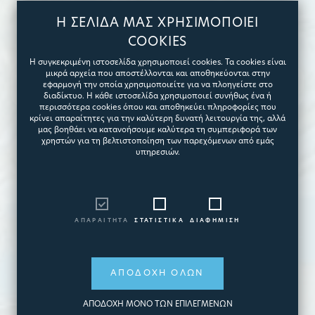
Είμαστε εδώ για
Η ΣΕΛΙΔΑ ΜΑΣ ΧΡΗΣΙΜΟΠΟΙΕΙ
Βουτήξτε
να κάνουμε
COOKIES
Η συγκεκριμένη ιστοσελίδα χρησιμοποιεί cookies. Τα cookies είναι
στον απολαυστικό υδάτινο
μικρά αρχεία που αποστέλλονται και αποθηκεύονται στην
την καθημερινότητα σας
κόσμο της Ideales
εφαρμογή την οποία χρησιμοποιείτε για να πλοηγείστε στο
απολαυστική
διαδίκτυο. Η κάθε ιστοσελίδα χρησιμοποιεί συνήθως ένα ή
περισσότερα cookies όπου και αποθηκεύει πληροφορίες που
κρίνει απαραίτητες για την καλύτερη δυνατή λειτουργία της, αλλά
μας βοηθάει να κατανοήσουμε καλύτερα τη συμπεριφορά των
χρηστών για τη βελτιστοποίηση των παρεχόμενων από εμάς
υπηρεσιών.
ΑΠΑΡΑΙΤΗΤΑ
ΣΤΑΤΙΣΤΙΚΑ
ΔΙΑΦΗΜΙΣΗ
ΑΠΟΔΟΧΗ ΟΛΩΝ
ΑΠΟΔΟΧΗ ΜΟΝΟ ΤΩΝ ΕΠΙΛΕΓΜΕΝΩΝ