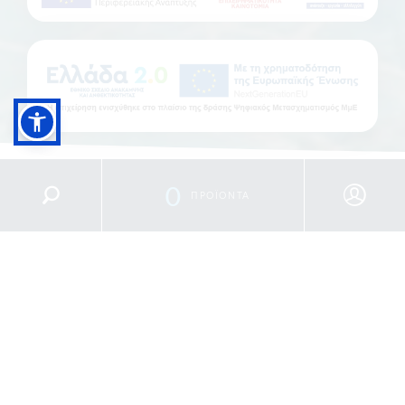
0
ΠΡΟΪΟΝΤΑ
Η Ideales είναι εδώ για να κάνει την καθημερινότητα
σας απολαυστική! Πρεσβεύουμε ένα νέο τρόπο ζωής,
γεμάτο υγεία, πολύ παιχνίδι, απόλυτη χαλάρωση,
απόλαυση και χαρά. Ελάτε στον κόσμο της Ideales,
ανακαλύψτε κοντά μας την πηγή της ζωντάνιας, της
νεότητας και της ξεγνοιασιάς και απολαύστε κάθε
λεπτό από την καινούργια σας Ideales ζωή.
Ο 100% ελληνικός Όμιλος Ideales που ιδρύθηκε το
1990
είναι ο
μεγαλύτερος κατασκευαστής