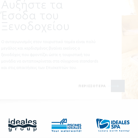
Αυξήστε τα
Έσοδα του
Ξενοδοχείου
Ο ανταγωνισμός στον τουριστικό τομέα είναι πολύ
μεγάλος και κερδισμένος βγαίνει εκείνος ο
ξενοδόχος που φροντίζει ώστε η τουριστική του
μονάδα να ανταποκρίνεται στα σύγχρονα standards
και στις απαιτήσεις των Επισκεπτών του.
ΠΕΡΙΣΣΟΤΕΡΑ