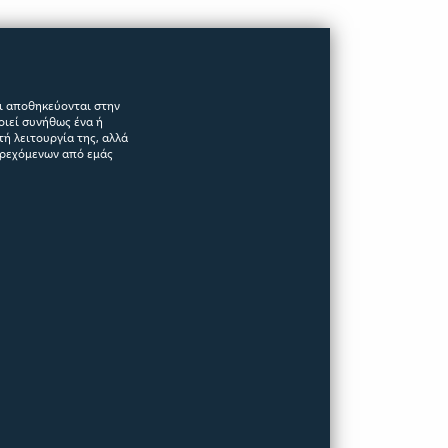
αι αποθηκεύονται στην
οιεί συνήθως ένα ή
ή λειτουργία της, αλλά
αρεχόμενων από εμάς