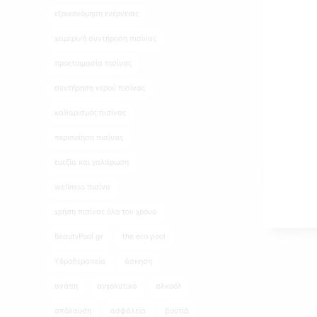
εξοικονόμηση ενέργειας
χειμερινή συντήρηση πισίνας
προετοιμασία πισίνας
συντήρηση νερού πισίνας
καθαρισμός πισίνας
περιποίηση πισίνας
ευεξία και χαλάρωση
wellness πισίνα
χρήση πισίνας όλο τον χρόνο
BeautyPool.gr
the eco pool
Υδροθεραπεία
άσκηση
αγάπη
αγχολυτικό
αλκοόλ
απόλαυση
ασφάλεια
βουτιά