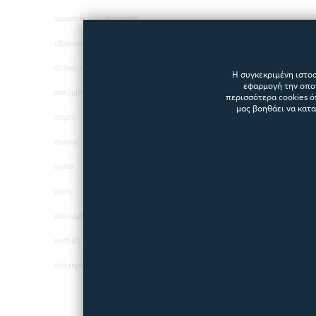
διακοπές
διατροφή
εξοικονόμηση
θάλασσα
θετική ενέργεια
καλοκαίρι
Η συγκεκριμένη ιστοσ
εφαρμογή την οποί
κολύμβηση
μυαλό
οδήγηση
περισσότερα cookies ό
μας βοηθάει να κατ
πάρτυ
παραλία
περιβάλλον
πισινα
σπα
σχήμα πισίνας
υγεία
χαλάρωση
hot tub
party
pool
swimming
κάλυμμα πισίνας
αντλίες θερμότητας
συντήρηση νερού