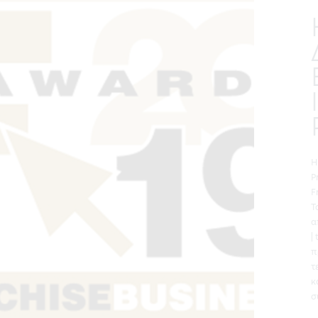
Η
P
F
Τ
α
|
π
τ
κ
σ