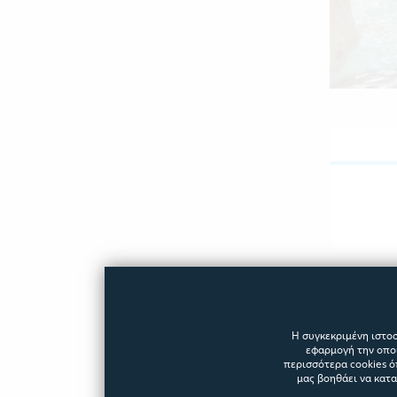
Η συγκεκριμένη ιστοσ
εφαρμογή την οποί
περισσότερα cookies ό
μας βοηθάει να κατ