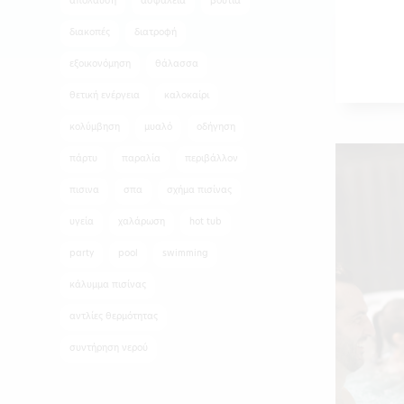
απόλαυση
ασφάλεια
βουτιά
διακοπές
διατροφή
εξοικονόμηση
θάλασσα
θετική ενέργεια
καλοκαίρι
κολύμβηση
μυαλό
οδήγηση
πάρτυ
παραλία
περιβάλλον
πισινα
σπα
σχήμα πισίνας
υγεία
χαλάρωση
hot tub
party
pool
swimming
κάλυμμα πισίνας
αντλίες θερμότητας
συντήρηση νερού