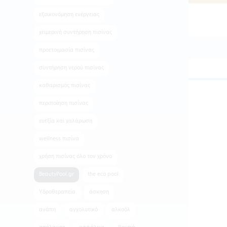
εξοικονόμηση ενέργειας
χειμερινή συντήρηση πισίνας
προετοιμασία πισίνας
συντήρηση νερού πισίνας
καθαρισμός πισίνας
περιποίηση πισίνας
ευεξία και χαλάρωση
wellness πισίνα
χρήση πισίνας όλο τον χρόνο
BeautyPool.gr
the eco pool
Υδροθεραπεία
άσκηση
αγάπη
αγχολυτικό
αλκοόλ