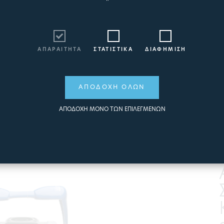
πισίνα σας ώστε να αρχίσετε να απολαμβάνετε
μοναδικές στιγμές υδάτινης απόλαυσης; Παρακάτω
θα βρείτε οδηγίες βήμα προς βήμα για να γίνει το
άνοιγμα της πισίνας εύκολα, γρήγορα και με
ασφάλεια.
ΑΠΑΡΑΙΤΗΤΑ
ΣΤΑΤΙΣΤΙΚΑ
ΔΙΑΦΗΜΙΣΗ
ΠΕΡΙΣΣΟΤΕΡΑ
ΑΠΟΔΟΧΗ ΟΛΩΝ
ΑΠΟΔΟΧΗ ΜΟΝΟ ΤΩΝ ΕΠΙΛΕΓΜΕΝΩΝ