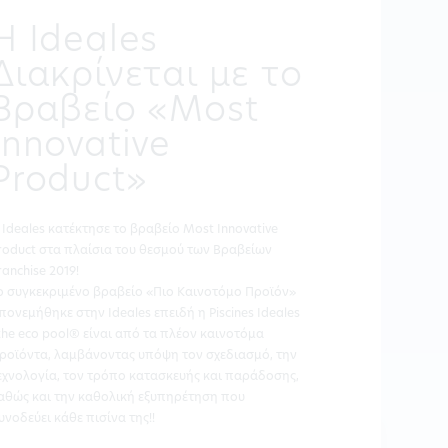
Η Ideales
Διακρίνεται με το
Βραβείο «Most
Innovative
Product»
 Ideales κατέκτησε το βραβείο Most Innovative
roduct στα πλαίσια του θεσμού των Βραβείων
ranchise 2019!
ο συγκεκριμένο βραβείο «Πιο Καινοτόμο Προϊόν»
πονεμήθηκε στην Ideales επειδή η Piscines Ideales
 the eco pool® είναι από τα πλέον καινοτόμα
ροϊόντα, λαμβάνοντας υπόψη τον σχεδιασμό, την
εχνολογία, τον τρόπο κατασκευής και παράδοσης,
αθώς και την καθολική εξυπηρέτηση που
υνοδεύει κάθε πισίνα της!!