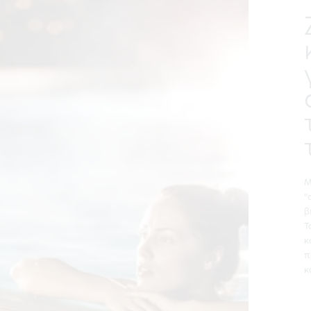
Μ
“
β
Τ
κ
π
κ