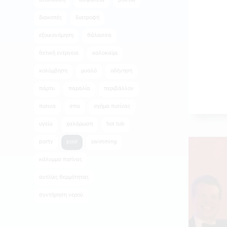
απόλαυση
ασφάλεια
βουτιά
διακοπές
διατροφή
εξοικονόμηση
θάλασσα
θετική ενέργεια
καλοκαίρι
κολύμβηση
μυαλό
οδήγηση
πάρτυ
παραλία
περιβάλλον
πισινα
σπα
σχήμα πισίνας
υγεία
χαλάρωση
hot tub
party
pool
swimming
κάλυμμα πισίνας
αντλίες θερμότητας
συντήρηση νερού