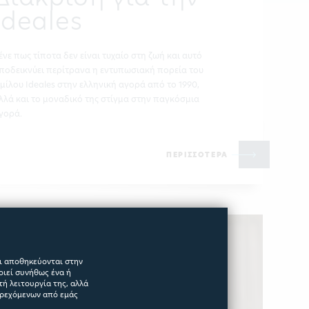
Ideales
ένε πως τίποτα δεν είναι τυχαίο στη ζωή και αυτό
ποδεικνύει περίτρανα η εντυπωσιακή πορεία του
μίλου Ideales στην ελληνική αγορά από το 1990,
λλά και το μοναδικό της στίγμα στην παγκόσμια
γορά.
ΠΕΡΙΣΣΟΤΕΡΑ
αι αποθηκεύονται στην
οιεί συνήθως ένα ή
ή λειτουργία της, αλλά
αρεχόμενων από εμάς