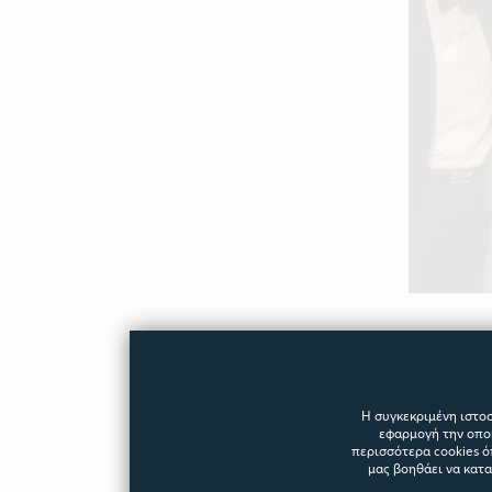
Η συγκεκριμένη ιστοσ
εφαρμογή την οποί
περισσότερα cookies ό
μας βοηθάει να κατ