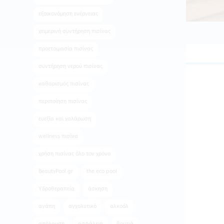
εξοικονόμηση ενέργειας
χειμερινή συντήρηση πισίνας
προετοιμασία πισίνας
συντήρηση νερού πισίνας
καθαρισμός πισίνας
περιποίηση πισίνας
ευεξία και χαλάρωση
wellness πισίνα
χρήση πισίνας όλο τον χρόνο
BeautyPool.gr
the eco pool
Υδροθεραπεία
άσκηση
αγάπη
αγχολυτικό
αλκοόλ