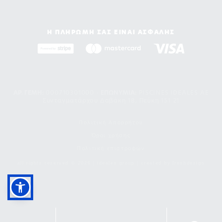
Η ΠΛΗΡΩΜΗ ΣΑΣ ΕΙΝΑΙ ΑΣΦΑΛΗΣ
ΑΡ. ΓΕΜΗ:
000710301000 -
EΠΩΝΥΜΙΑ:
PISCINES IDEALES AE
Συνταγματάρχου Δαβάκη 18, Πεύκη 151 21
Πολιτική Απορρήτου
Όροι χρήσης
Πολιτική επιστροφών
all rights reserved © 2026 | ideales group | created by
freshdesign