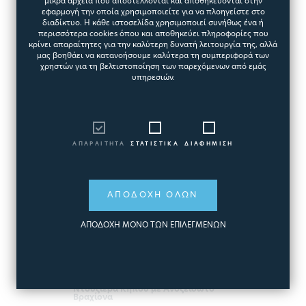
μικρά αρχεία που αποστέλλονται και αποθηκεύονται στην
εφαρμογή την οποία χρησιμοποιείτε για να πλοηγείστε στο
διαδίκτυο. Η κάθε ιστοσελίδα χρησιμοποιεί συνήθως ένα ή
περισσότερα cookies όπου και αποθηκεύει πληροφορίες που
κρίνει απαραίτητες για την καλύτερη δυνατή λειτουργία της, αλλά
μας βοηθάει να κατανοήσουμε καλύτερα τη συμπεριφορά των
χρηστών για τη βελτιστοποίηση των παρεχόμενων από εμάς
υπηρεσιών.
ΑΠΑΡΑΙΤΗΤΑ
ΣΤΑΤΙΣΤΙΚΑ
ΔΙΑΦΗΜΙΣΗ
ΑΠΟΔΟΧΗ ΟΛΩΝ
ΑΠΟΔΟΧΗ ΜΟΝΟ ΤΩΝ ΕΠΙΛΕΓΜΕΝΩΝ
ΝΤΟΥΖΙΕΡΑ ΚΗΠΟΥ U-
SHAPED ΙΝΟΧ 316L
Ντουζιέρα Κήπου με Ανοξείδωτο
Βραχίονα