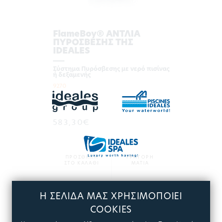
FlameBoy® ΑΝΤΛΙΑ
ΠΥΡΟΣΒΕΣΗΣ ΤΗΣ
IDEALES
Σύστημα Πυρόσβεσης με νερό πισίνας
ή δεξαμενής
9270
583,30€
ΠΡΟΣΘΗΚΗ
ΓΡΗΓΟΡΗ
ΣΤΟ ΚΑΛΑΘΙ
ΜΑΤΙΑ
Η ΣΕΛΙΔΑ ΜΑΣ ΧΡΗΣΙΜΟΠΟΙΕΙ
ΠΕΡΙΣΣΟΤΕΡΑ
COOKIES