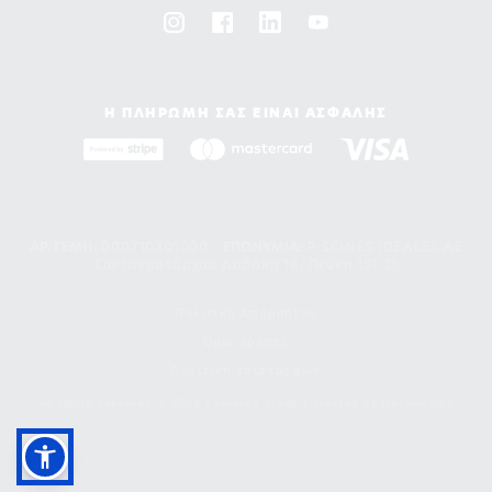
Η ΠΛΗΡΩΜΗ ΣΑΣ ΕΙΝΑΙ ΑΣΦΑΛΗΣ
ΑΡ. ΓΕΜΗ:
000710301000 -
EΠΩΝΥΜΙΑ:
PISCINES IDEALES AE
Συνταγματάρχου Δαβάκη 18, Πεύκη 151 21
Πολιτική Απορρήτου
Όροι χρήσης
Πολιτική επιστροφών
all rights reserved © 2026 | ideales group | created by
freshdesign