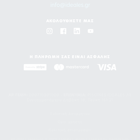
info@ideales.gr
ΑΚΟΛΟΥΘΗΣΤΕ ΜΑΣ
Η ΠΛΗΡΩΜΗ ΣΑΣ ΕΙΝΑΙ ΑΣΦΑΛΗΣ
ΑΡ. ΓΕΜΗ:
000710301000 -
EΠΩΝΥΜΙΑ:
PISCINES IDEALES AE
Συνταγματάρχου Δαβάκη 18, Πεύκη 151 21
Πολιτική Απορρήτου
Όροι χρήσης
Πολιτική επιστροφών
all rights reserved © 2026 | ideales group | created by
freshdesign