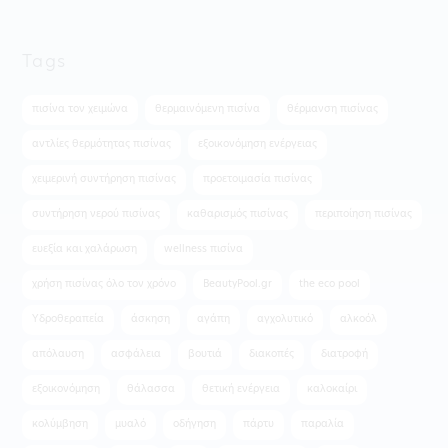
Tags
πισίνα τον χειμώνα
θερμαινόμενη πισίνα
θέρμανση πισίνας
αντλίες θερμότητας πισίνας
εξοικονόμηση ενέργειας
χειμερινή συντήρηση πισίνας
προετοιμασία πισίνας
συντήρηση νερού πισίνας
καθαρισμός πισίνας
περιποίηση πισίνας
ευεξία και χαλάρωση
wellness πισίνα
χρήση πισίνας όλο τον χρόνο
BeautyPool.gr
the eco pool
Υδροθεραπεία
άσκηση
αγάπη
αγχολυτικό
αλκοόλ
απόλαυση
ασφάλεια
βουτιά
διακοπές
διατροφή
εξοικονόμηση
θάλασσα
θετική ενέργεια
καλοκαίρι
κολύμβηση
μυαλό
οδήγηση
πάρτυ
παραλία