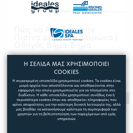
ΔΗΜΟΣΙΕΥΤΗΚΕ:
ΜΑΡΤΙΟΣ 10, 2026
Πώς να Ανοίξετε την
Πισίνα μετά τον Χειμώνα |
Οδηγός Βήμα-Βήμα
Ο καιρός ζέστανε και ανυπομονείτε να ανοίξετε την πισίνα
Η ΣΕΛΙΔΑ ΜΑΣ ΧΡΗΣΙΜΟΠΟΙΕΙ
σας ώστε να αρχίσετε να απολαμβάνετε μοναδικές στιγμές
υδάτινης απόλαυσης; Παρακάτω θα βρείτε οδηγίες βήμα
COOKIES
προς βήμα για να γίνει το άνοιγμα της πισίνας εύκολα,
Η συγκεκριμένη ιστοσελίδα χρησιμοποιεί cookies. Τα cookies είναι
γρήγορα και με ασφάλεια.
μικρά αρχεία που αποστέλλονται και αποθηκεύονται στην
εφαρμογή την οποία χρησιμοποιείτε για να πλοηγείστε στο
διαδίκτυο. Η κάθε ιστοσελίδα χρησιμοποιεί συνήθως ένα ή
ΠΕΡΙΣΣΟΤΕΡΑ
περισσότερα cookies όπου και αποθηκεύει πληροφορίες που
κρίνει απαραίτητες για την καλύτερη δυνατή λειτουργία της, αλλά
μας βοηθάει να κατανοήσουμε καλύτερα τη συμπεριφορά των
χρηστών για τη βελτιστοποίηση των παρεχόμενων από εμάς
υπηρεσιών.