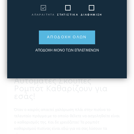
ΑΠΑΡΑΙΤΗΤΑ
ΣΤΑΤΙΣΤΙΚΑ
ΔΙΑΦΗΜΙΣΗ
ΑΠΟΔΟΧΗ ΟΛΩΝ
ΑΠΟΔΟΧΗ ΜΟΝΟ ΤΩΝ ΕΠΙΛΕΓΜΕΝΩΝ
ΔΗΜΟΣΙΕΥΤΗΚΕ:
ΙΟΥΛΙΟΣ 04, 2017
Αυτόματες Σκούπες
Ρομπότ Καθαρίζουν για
εσάς!
Όταν ο καιρός απαιτεί χαλάρωση πλάι στην πισίνα το
τελευταίο πράγμα με το οποίο θέλετε να ασχοληθείτε είναι
ο καθαρισμός της. Και δε χρειάζεται! Τα ρομπότ
καθαρισμού πισίνας είναι εδώ για να σας λύσουν τα