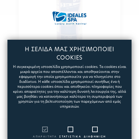
Η ΣΕΛΙΔΑ ΜΑΣ ΧΡΗΣΙΜΟΠΟΙΕΙ
COOKIES
ΤΕΣΤ ΚΙΤ PH / BR / ALK - 50
Η συγκεκριμένη ιστοσελίδα χρησιμοποιεί cookies. Τα cookies είναι
STRIPS
μικρά αρχεία που αποστέλλονται και αποθηκεύονται στην
εφαρμογή την οποία χρησιμοποιείτε για να πλοηγείστε στο
διαδίκτυο. Η κάθε ιστοσελίδα χρησιμοποιεί συνήθως ένα ή
Ιδανικό τεστ κιτ για πισίνες και spa
περισσότερα cookies όπου και αποθηκεύει πληροφορίες που
5714
κρίνει απαραίτητες για την καλύτερη δυνατή λειτουργία της, αλλά
μας βοηθάει να κατανοήσουμε καλύτερα τη συμπεριφορά των
χρηστών για τη βελτιστοποίηση των παρεχόμενων από εμάς
υπηρεσιών.
9,04€
ΑΠΑΡΑΙΤΗΤΑ
ΣΤΑΤΙΣΤΙΚΑ
ΔΙΑΦΗΜΙΣΗ