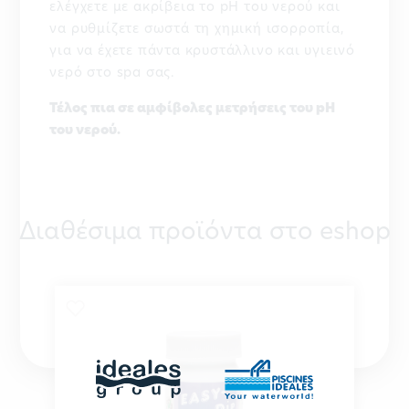
ελέγχετε με ακρίβεια το pH του νερού και
να ρυθμίζετε σωστά τη χημική ισορροπία,
για να έχετε πάντα κρυστάλλινο και υγιεινό
νερό στο spa σας.
Τέλος πια σε αμφίβολες μετρήσεις του pH
του νερού.
Διαθέσιμα προϊόντα στο eshop