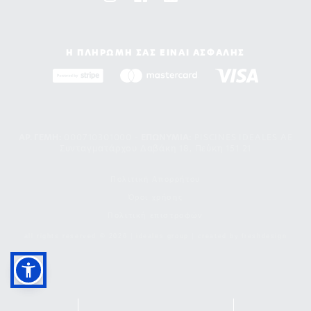
Η ΠΛΗΡΩΜΗ ΣΑΣ ΕΙΝΑΙ ΑΣΦΑΛΗΣ
ΑΡ. ΓΕΜΗ:
000710301000 -
EΠΩΝΥΜΙΑ:
PISCINES IDEALES AE
Συνταγματάρχου Δαβάκη 18, Πεύκη 151 21
Πολιτική Απορρήτου
Όροι χρήσης
Πολιτική επιστροφών
all rights reserved © 2026 | ideales group | created by
freshdesign