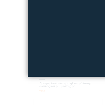
IDEALES AQUARITE PLUS
SV
Προηγμένο σύστημα ηλεκτρόλυσης
άλατος και ρυθμιστής ph
7857