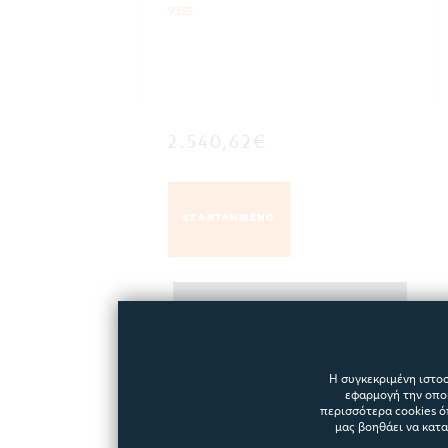
9385
2.540,62€
ΕΞΑΝΤΛΗΜΕΝΟ
ΠΕΡΙΣΣΟΤΕΡΑ
Η συγκεκριμένη ιστοσ
εφαρμογή την οποί
περισσότερα cookies ό
μας βοηθάει να κατ