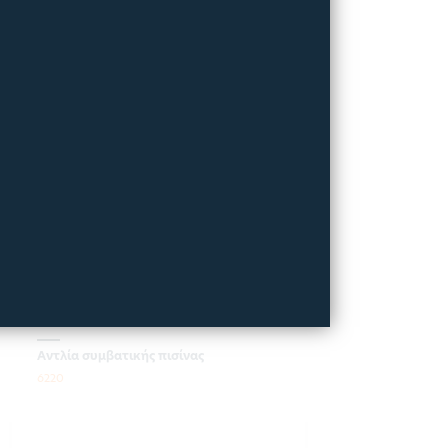
HAYWARD ΑΝΤΛΙΑ 1,5 HP
230 V TRISTAR VSTD
Αντλία συμβατικής πισίνας
6220