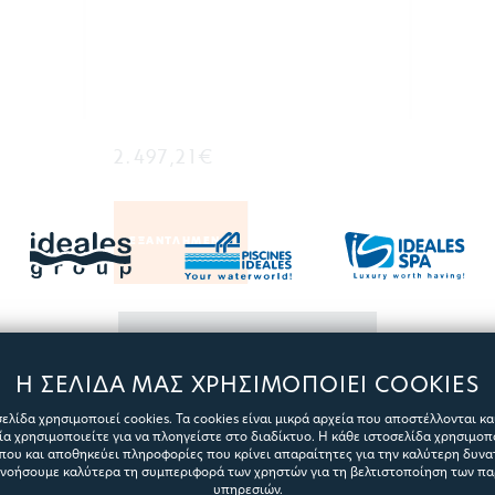
2.497,21€
ΕΞΑΝΤΛΗΜΕΝΟ
ΠΕΡΙΣΣΟΤΕΡΑ
Η ΣΕΛΙΔΑ ΜΑΣ ΧΡΗΣΙΜΟΠΟΙΕΙ COOKIES
ελίδα χρησιμοποιεί cookies. Τα cookies είναι μικρά αρχεία που αποστέλλονται κ
α χρησιμοποιείτε για να πλοηγείστε στο διαδίκτυο. Η κάθε ιστοσελίδα χρησιμοπ
που και αποθηκεύει πληροφορίες που κρίνει απαραίτητες για την καλύτερη δυνατ
ανοήσουμε καλύτερα τη συμπεριφορά των χρηστών για τη βελτιστοποίηση των π
ΝΕΟ
υπηρεσιών.