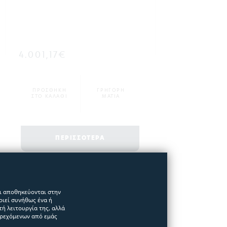
4.001,17€
ΠΡΟΣΘΗΚΗ
ΓΡΗΓΟΡΗ
ΣΤΟ ΚΑΛΑΘΙ
ΜΑΤΙΑ
ΠΕΡΙΣΣΟΤΕΡΑ
αι αποθηκεύονται στην
οιεί συνήθως ένα ή
ή λειτουργία της, αλλά
ΝΕΟ
αρεχόμενων από εμάς