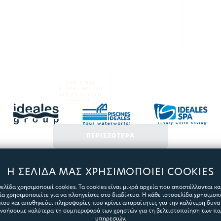
ΔΕΝ ΕΙΝΑΙ
ΔΙΑΘΕΣΙΜΟ ΓΙΑ
ΑΓΟΡΑ ΑΠΟ ΤΟ
ESHOP
ΠΕΡΙΣΣΟΤΕΡΑ
Η ΣΕΛΙΔΑ ΜΑΣ ΧΡΗΣΙΜΟΠΟΙΕΙ COOKIES
ελίδα χρησιμοποιεί cookies. Τα cookies είναι μικρά αρχεία που αποστέλλονται κ
α χρησιμοποιείτε για να πλοηγείστε στο διαδίκτυο. Η κάθε ιστοσελίδα χρησιμοπ
που και αποθηκεύει πληροφορίες που κρίνει απαραίτητες για την καλύτερη δυνατ
ανοήσουμε καλύτερα τη συμπεριφορά των χρηστών για τη βελτιστοποίηση των π
υπηρεσιών.