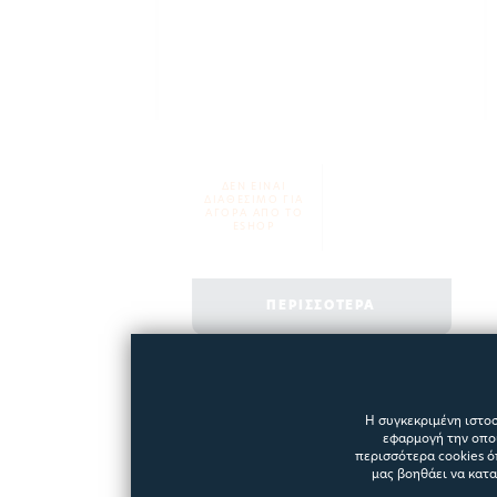
ΔΕΝ ΕΙΝΑΙ
ΔΙΑΘΕΣΙΜΟ ΓΙΑ
ΑΓΟΡΑ ΑΠΟ ΤΟ
ESHOP
ΠΕΡΙΣΣΟΤΕΡΑ
Η συγκεκριμένη ιστοσ
εφαρμογή την οποί
περισσότερα cookies ό
ΝΕΟ
μας βοηθάει να κατ