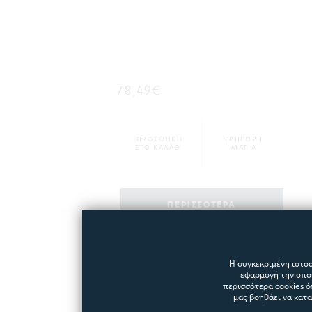
78,49€
ΠΡΟΣΘΗΚΗ
ΓΡΗΓΟΡΗ
ΣΤΟ ΚΑΛΑΘΙ
ΜΑΤΙΑ
ΠΕΡΙΣΣΟΤΕΡΑ
Η συγκεκριμένη ιστοσ
εφαρμογή την οποί
περισσότερα cookies ό
μας βοηθάει να κατ