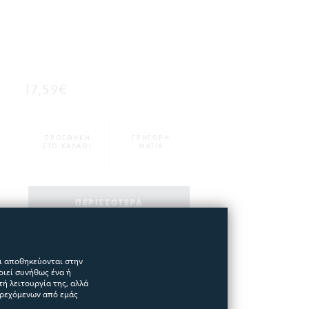
17,59€
ΠΡΟΣΘΗΚΗ
ΓΡΗΓΟΡΗ
ΣΤΟ ΚΑΛΑΘΙ
ΜΑΤΙΑ
ΠΕΡΙΣΣΟΤΕΡΑ
αι αποθηκεύονται στην
οιεί συνήθως ένα ή
ή λειτουργία της, αλλά
αρεχόμενων από εμάς