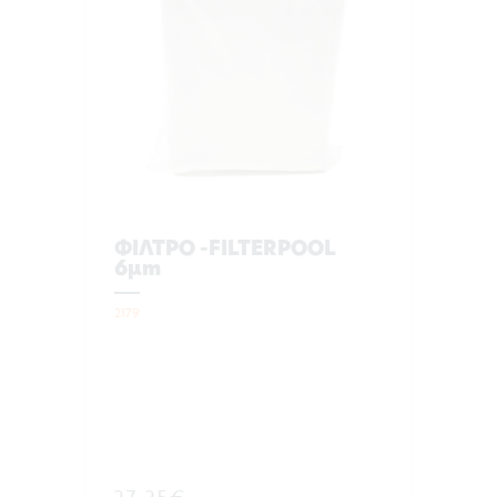
ΦΙΛΤΡΟ -FILTERPOOL
6μm
2179