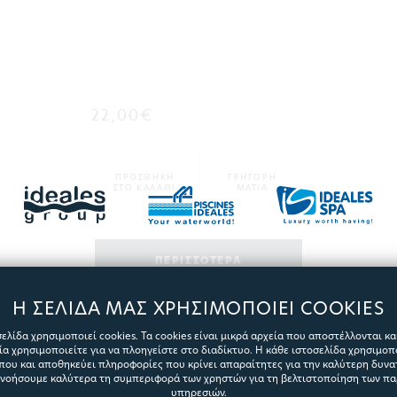
22,00€
ΠΡΟΣΘΗΚΗ
ΓΡΗΓΟΡΗ
ΣΤΟ ΚΑΛΑΘΙ
ΜΑΤΙΑ
ΠΕΡΙΣΣΟΤΕΡΑ
Η ΣΕΛΙΔΑ ΜΑΣ ΧΡΗΣΙΜΟΠΟΙΕΙ COOKIES
ελίδα χρησιμοποιεί cookies. Τα cookies είναι μικρά αρχεία που αποστέλλονται κ
α χρησιμοποιείτε για να πλοηγείστε στο διαδίκτυο. Η κάθε ιστοσελίδα χρησιμοπ
που και αποθηκεύει πληροφορίες που κρίνει απαραίτητες για την καλύτερη δυνατ
ανοήσουμε καλύτερα τη συμπεριφορά των χρηστών για τη βελτιστοποίηση των π
υπηρεσιών.