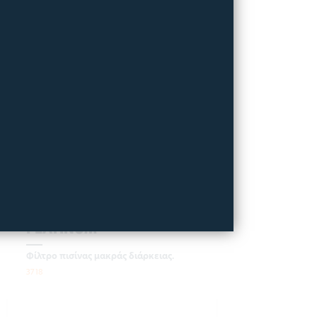
ΕΠΑΓΓΕΛΜΑΤΙΚΟ ΦΙΛΤΡΟ
- FILTERPOOL PRO
PLATINUM
Φίλτρο πισίνας μακράς διάρκειας.
3718