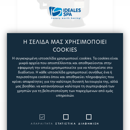
Η ΣΕΛΙΔΑ ΜΑΣ ΧΡΗΣΙΜΟΠΟΙΕΙ
COOKIES
HAYWARD ΦΙΛΤΡΟ ΑΜΜΟΥ
Η συγκεκριμένη ιστοσελίδα χρησιμοποιεί cookies. Τα cookies είναι
22M3/H HL PRO SIDE
μικρά αρχεία που αποστέλλονται και αποθηκεύονται στην
εφαρμογή την οποία χρησιμοποιείτε για να πλοηγείστε στο
Φίλτρανση
διαδίκτυο. Η κάθε ιστοσελίδα χρησιμοποιεί συνήθως ένα ή
7641
περισσότερα cookies όπου και αποθηκεύει πληροφορίες που
κρίνει απαραίτητες για την καλύτερη δυνατή λειτουργία της, αλλά
μας βοηθάει να κατανοήσουμε καλύτερα τη συμπεριφορά των
χρηστών για τη βελτιστοποίηση των παρεχόμενων από εμάς
υπηρεσιών.
811,69€
ΑΠΑΡΑΙΤΗΤΑ
ΣΤΑΤΙΣΤΙΚΑ
ΔΙΑΦΗΜΙΣΗ
ΠΡΟΣΘΗΚΗ
ΓΡΗΓΟΡΗ