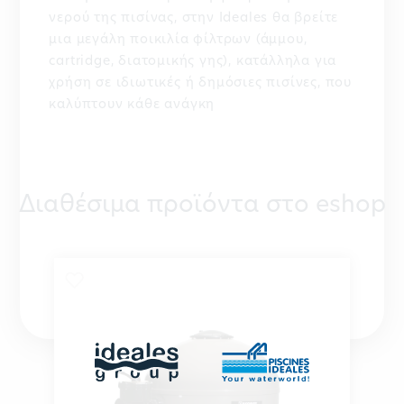
νερού της πισίνας, στην Ideales θα βρείτε
μια μεγάλη ποικιλία φίλτρων (άμμου,
cartridge, διατομικής γης), κατάλληλα για
χρήση σε ιδιωτικές ή δημόσιες πισίνες, που
καλύπτουν κάθε ανάγκη
Διαθέσιμα προϊόντα στο eshop