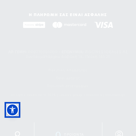
Η ΠΛΗΡΩΜΗ ΣΑΣ ΕΙΝΑΙ ΑΣΦΑΛΗΣ
ΑΡ. ΓΕΜΗ:
000710301000 -
EΠΩΝΥΜΙΑ:
PISCINES IDEALES AE
Συνταγματάρχου Δαβάκη 18, Πεύκη 151 21
Πολιτική Απορρήτου
Όροι χρήσης
Πολιτική επιστροφών
all rights reserved © 2026 | ideales group | created by
freshdesign
0
ΠΡΟΪΟΝΤΑ