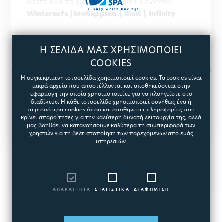
Δείτε όλα τα μοντέλα Ideales Covers®:
Wintersafe | Ισοθερμικό | Bieri | Infinity
Η ΣΕΛΙΔΑ ΜΑΣ ΧΡΗΣΙΜΟΠΟΙΕΙ
COOKIES
Διαθέσιμα προϊόντα στο eshop
Η συγκεκριμένη ιστοσελίδα χρησιμοποιεί cookies. Τα cookies είναι
μικρά αρχεία που αποστέλλονται και αποθηκεύονται στην
εφαρμογή την οποία χρησιμοποιείτε για να πλοηγείστε στο
διαδίκτυο. Η κάθε ιστοσελίδα χρησιμοποιεί συνήθως ένα ή
περισσότερα cookies όπου και αποθηκεύει πληροφορίες που
κρίνει απαραίτητες για την καλύτερη δυνατή λειτουργία της, αλλά
μας βοηθάει να κατανοήσουμε καλύτερα τη συμπεριφορά των
χρηστών για τη βελτιστοποίηση των παρεχόμενων από εμάς
υπηρεσιών.
ΑΠΑΡΑΙΤΗΤΑ
ΣΤΑΤΙΣΤΙΚΑ
ΔΙΑΦΗΜΙΣΗ