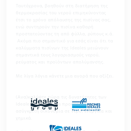
Ταυτόχρονα, βοηθούν στη διατήρηση της
θερμοκρασίας του νερού επιμηκύνοντας
έτσι το χρόνο απόλαυσης της πισίνας σας,
ενώ συντηρούν την πισίνα καθαρή
προστατεύοντας τη από φύλλα, ρύπους κ.ά.
Ακόμα πιο σημαντικό για εσάς είναι ότι τα
καλύμματα πισίνων της Ideales μειώνουν
σημαντικά τους λογαριασμούς νερού,
ρεύματος και προϊόντων απολύμανσης.
Με λίγα λόγια κάνετε μια αγορά που αξίζει.
(Ανα)καλύψτε τώρα τις δυνατότητες των
Ideales Covers® για προστασία και
ασύγκριτη οικονομία σε νερό, ενέργεια και
χημικά.