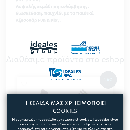
Ασφαλής εκμάθηση κολύμβησης,
διασκέδαση, παιχνίδι με τα παιδικά
αξεσουάρ Fun & Pla
y.
Διαθέσιμα προϊόντα στο eshop
ΝΕΟ
Η ΣΕΛΙΔΑ ΜΑΣ ΧΡΗΣΙΜΟΠΟΙΕΙ
COOKIES
Η συγκεκριμένη ιστοσελίδα χρησιμοποιεί cookies. Τα cookies είναι
μικρά αρχεία που αποστέλλονται και αποθηκεύονται στην
εφαρμογή την οποία χρησιμοποιείτε για να πλοηγείστε στο