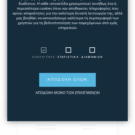
διαδίκτυο. Η κάθε ιστοσελίδα χρησιμοποιεί συνήθως ένα ή
περισσότερα cookies όπου και αποθηκεύει πληροφορίες που
κρίνει απαραίτητες για την καλύτερη δυνατή λειτουργία της, αλλά
μας βοηθάει να κατανοήσουμε καλύτερα τη συμπεριφορά των
χρηστών για τη βελτιστοποίηση των παρεχόμενων από εμάς
υπηρεσιών.
ΠΑΙΔΙΚΗ ΖΩΝΗ ΚΟΛΥΜΒΗΣΗΣ
ΦΥΣΑΛΙΔΑ
ΑΠΑΡΑΙΤΗΤΑ
ΣΤΑΤΙΣΤΙΚΑ
ΔΙΑΦΗΜΙΣΗ
8381
ΑΠΟΔΟΧΗ ΟΛΩΝ
ΑΠΟΔΟΧΗ ΜΟΝΟ ΤΩΝ ΕΠΙΛΕΓΜΕΝΩΝ
16,95€
ΠΡΟΣΘΗΚΗ
ΓΡΗΓΟΡΗ
ΣΤΟ ΚΑΛΑΘΙ
ΜΑΤΙΑ