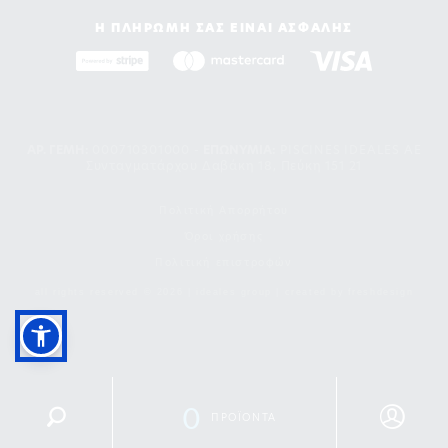
Η ΠΛΗΡΩΜΗ ΣΑΣ ΕΙΝΑΙ ΑΣΦΑΛΗΣ
ΑΡ. ΓΕΜΗ:
000710301000 -
EΠΩΝΥΜΙΑ:
PISCINES IDEALES AE
Συνταγματάρχου Δαβάκη 18, Πεύκη 151 21
Πολιτική Απορρήτου
Όροι χρήσης
Πολιτική επιστροφών
all rights reserved © 2026 | ideales group | created by
freshdesign
0
ΠΡΟΪΟΝΤΑ