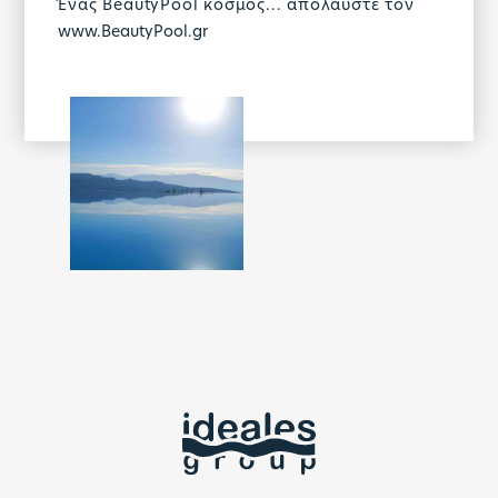
Ένας BeautyPool κόσμος... απολαύστε τον
www.BeautyPool.gr