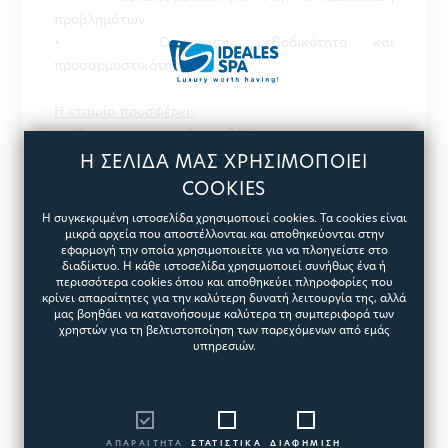
προβλημάτων
• Οργάνωση, μεθοδικότητα και
προσαρμοστικότητα
Η εταιρία προσφέρει:
• Άριστο εργασιακό περιβάλλον
• Προοπτικές εξέλιξης
Η ΣΕΛΙΔΑ ΜΑΣ ΧΡΗΣΙΜΟΠΟΙΕΙ
• Συνεχής εκπαίδευση
COOKIES
• Πλήρης απασχόληση με ασφαλιστική κάλυψη
Η συγκεκριμένη ιστοσελίδα χρησιμοποιεί cookies. Τα cookies είναι
• Συμμετοχή σε πρόγραμμα ομαδικής ασφάλισης
μικρά αρχεία που αποστέλλονται και αποθηκεύονται στην
εφαρμογή την οποία χρησιμοποιείτε για να πλοηγείστε στο
διαδίκτυο. Η κάθε ιστοσελίδα χρησιμοποιεί συνήθως ένα ή
περισσότερα cookies όπου και αποθηκεύει πληροφορίες που
κρίνει απαραίτητες για την καλύτερη δυνατή λειτουργία της, αλλά
μας βοηθάει να κατανοήσουμε καλύτερα τη συμπεριφορά των
χρηστών για τη βελτιστοποίηση των παρεχόμενων από εμάς
υπηρεσιών.
ΑΠΑΡΑΙΤΗΤΑ
ΣΤΑΤΙΣΤΙΚΑ
ΔΙΑΦΗΜΙΣΗ