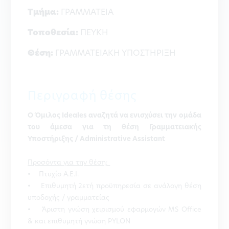
Τμήμα:
ΓΡΑΜΜΑΤΕΙΑ
Τοποθεσία:
ΠΕΥΚΗ
Θέση:
ΓΡΑΜΜΑΤΕΙΑΚΗ ΥΠΟΣΤΗΡΙΞΗ
Περιγραφή θέσης
Ο Όμιλος Ideales αναζητά να ενισχύσει την ομάδα
του άμεσα για τη θέση Γραμματειακής
Υποστήριξης / Administrative Αssistant
Προσόντα για την θέση:
• Πτυχίο Α.Ε.Ι.
• Επιθυμητή 2ετή προϋπηρεσία σε ανάλογη θέση
υποδοχής / γραμματείας
• Άριστη γνώση χειρισμού εφαρμογών MS Office
& και επιθυμητή γνώση PYLON