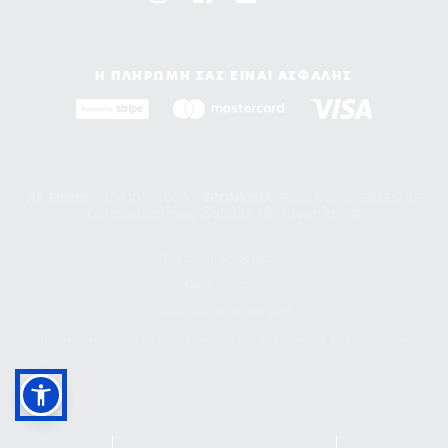
Η ΠΛΗΡΩΜΗ ΣΑΣ ΕΙΝΑΙ ΑΣΦΑΛΗΣ
ΑΡ. ΓΕΜΗ:
000710301000 -
EΠΩΝΥΜΙΑ:
PISCINES IDEALES AE
Συνταγματάρχου Δαβάκη 18, Πεύκη 151 21
Πολιτική Απορρήτου
Όροι χρήσης
Πολιτική επιστροφών
all rights reserved © 2026 | ideales group | created by
freshdesign