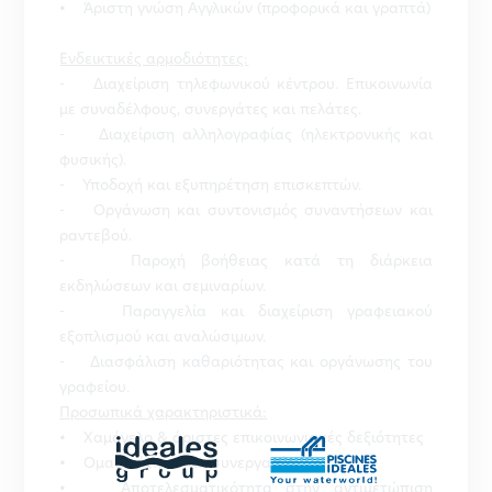
• Άριστη γνώση Αγγλικών (προφορικά και γραπτά)
Ενδεικτικές αρμοδιότητες:
- Διαχείριση τηλεφωνικού κέντρου. Επικοινωνία
με συναδέλφους, συνεργάτες και πελάτες.
- Διαχείριση αλληλογραφίας (ηλεκτρονικής και
φυσικής).
- Υποδοχή και εξυπηρέτηση επισκεπτών.
- Οργάνωση και συντονισμός συναντήσεων και
ραντεβού.
- Παροχή βοήθειας κατά τη διάρκεια
εκδηλώσεων και σεμιναρίων.
- Παραγγελία και διαχείριση γραφειακού
εξοπλισμού και αναλώσιμων.
- Διασφάλιση καθαριότητας και οργάνωσης του
γραφείου.
Προσωπικά χαρακτηριστικά:
• Χαμόγελο & άριστες επικοινωνιακές δεξιότητες
• Ομαδικότητα και συνεργασία
• Αποτελεσματικότητα στην αντιμετώπιση