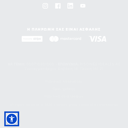
Η ΠΛΗΡΩΜΗ ΣΑΣ ΕΙΝΑΙ ΑΣΦΑΛΗΣ
ΑΡ. ΓΕΜΗ:
000710301000 -
EΠΩΝΥΜΙΑ:
PISCINES IDEALES AE
Συνταγματάρχου Δαβάκη 18, Πεύκη 151 21
Πολιτική Απορρήτου
Όροι χρήσης
Πολιτική επιστροφών
all rights reserved © 2026 | ideales group | created by
freshdesign