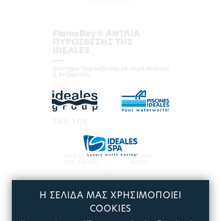
FlameBoy® ΑΝΤΛΙΑ
ΠΥΡΟΣΒΕΣΗΣ ΤΗΣ
IDEALES
Σύστημα Πυρόσβεσης με νερό πισίνας
ή δεξαμενής
9270
583,30€
ΠΡΟΣΘΗΚΗ
ΓΡΗΓΟΡΗ
ΣΤΟ ΚΑΛΑΘΙ
ΜΑΤΙΑ
Η ΣΕΛΙΔΑ ΜΑΣ ΧΡΗΣΙΜΟΠΟΙΕΙ
ΠΕΡΙΣΣΟΤΕΡΑ
COOKIES